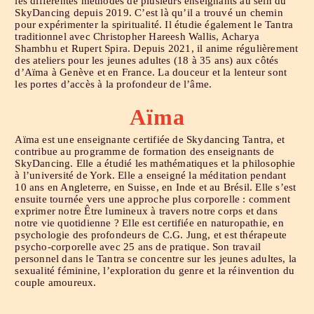
les différentes méthodes de plusieurs enseignants au sein du
SkyDancing depuis 2019. C’est là qu’il a trouvé un chemin
pour expérimenter la spiritualité. Il étudie également le Tantra
traditionnel avec Christopher Hareesh Wallis, Acharya
Shambhu et Rupert Spira. Depuis 2021, il anime régulièrement
des ateliers pour les jeunes adultes (18 à 35 ans) aux côtés
d’Aïma à Genève et en France. La douceur et la lenteur sont
les portes d’accès à la profondeur de l’âme.
Aïma
Aïma est une enseignante certifiée de Skydancing Tantra, et
contribue au programme de formation des enseignants de
SkyDancing. Elle a étudié les mathématiques et la philosophie
à l’université de York. Elle a enseigné la méditation pendant
10 ans en Angleterre, en Suisse, en Inde et au Brésil. Elle s’est
ensuite tournée vers une approche plus corporelle : comment
exprimer notre Être lumineux à travers notre corps et dans
notre vie quotidienne ? Elle est certifiée en naturopathie, en
psychologie des profondeurs de C.G. Jung, et est thérapeute
psycho-corporelle avec 25 ans de pratique. Son travail
personnel dans le Tantra se concentre sur les jeunes adultes, la
sexualité féminine, l’exploration du genre et la réinvention du
couple amoureux.