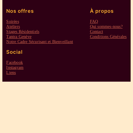
Nos offres
À propos
Soirées
FAQ
Ateliers
Qui sommes-nous?
Stages Résidentiels
Contact
Tantra Genève
Conditions Générales
Notre Cadre Sécurisant et Bienveillant
Social
Facebook
Instagram
Liens