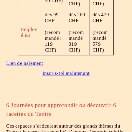
99 CHF)
CHF)
CHF)
dès 99
dès 269
dès 479
CHF
CHF
CHF
Employ
(recom
(recom
(recom
é.e.s
mandé :
mandé
mandé
119
319
579
CHF)
CHF)
CHF)
Lien de paiement
Inscris-toi maintenant
6 Journées pour approfondir ou découvrir 6
facettes du Tantra
Ces espaces s’articulent autour des grands thèmes du
Tantra: le corps, la sexualité, l’amour, l’énergie subtile,