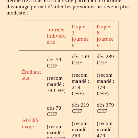
permettre à tous et à toutes de participer. Contribuer
davantage permet d’aider les personnes au revenu plus
modeste.t
Paquet
Paquet
Journée
3
6
individu
journée
journée
elle
s
s
dès 159
dès 289
dès 59
CHF
CHF
CHF
Étudiant
(recom
(recom
.e.s
(recom
mandé :
mandé :
mandé :
219
379
79 CHF)
CHF)
CHF)
dès 219
dès 379
dès 79
CHF
CHF
CHF
AI/Chô
(recom
(recom
mage
(recom
mandé :
mandé :
mandé :
269
479