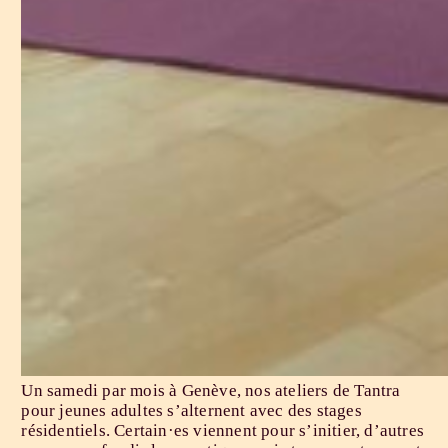
Un samedi par mois à Genève, nos ateliers de Tantra
pour jeunes adultes s’alternent avec des stages
résidentiels. Certain·es viennent pour s’initier, d’autres